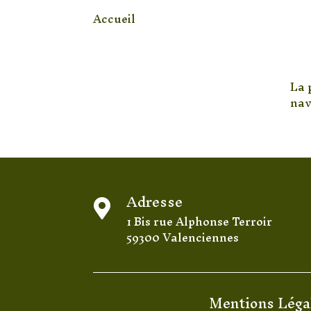
Accueil
/ Produit Pierre / Apatite
A
[woof]
La 
nav
Adresse

1 Bis rue Alphonse Terroir
59300 Valenciennes
Mentions Léga