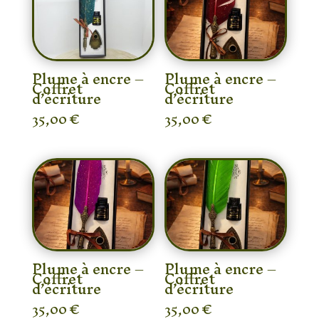
Plume à encre –
Plume à encre –
Coffret
Coffret
d’écriture
d’écriture
35,00
€
35,00
€
Plume à encre –
Plume à encre –
Coffret
Coffret
d’écriture
d’écriture
35,00
€
35,00
€