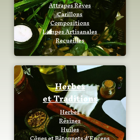
Attrapes Rêves
Carillons
Compositions
Lampes Artisanales
Recueilles
Herbes
et Traditions
Herbes
Résines
Huiles
Cônes et Bâtonnets d’Encens