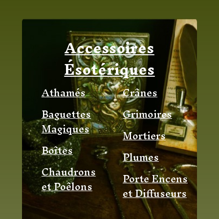
Accessoires
Ésotériques
Athamés
Crânes
Baguettes
Grimoires
Magiques
Mortiers
Boîtes
Plumes
Chaudrons
Porte Encens
et Poêlons
et
Diffuseurs