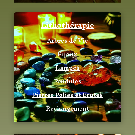
Lithothérapie
Arbres de Vie
Bijoux
Lampes
Pendules
Pierres Polies et Brutes
Rechargement