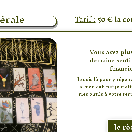
érale
Tarif :
50 € la co
Vous avez
plu
domaine senti
financie
Je suis là pour y répon
à mon cabinet je mett
mes outils à votre ser
Je r