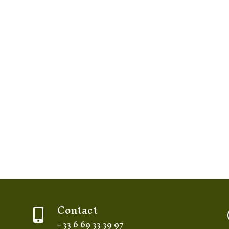
Contact

+ 33 6 69 33 39 97