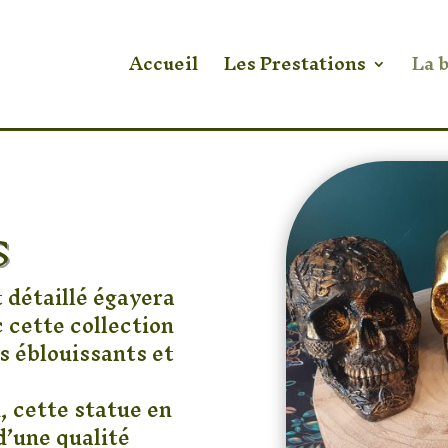
Accueil
Les Prestations
La 
S
 détaillé égayera
c cette collection
s éblouissants et
, cette statue en
 d’une qualité