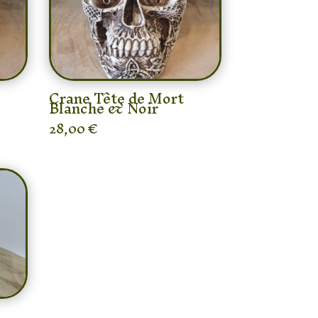
Crane Tête de Mort
Blanche & Noir
28,00
€