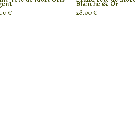
gent
Blanche & Or
,00
€
28,00
€