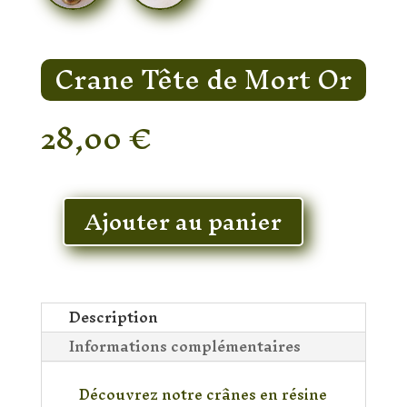
Crane Tête de Mort Or
28,00
€
En stock
Ajouter au panier
quantité
de
Crane
Tête
de
Description
Mort
Informations complémentaires
Or
Découvrez notre crânes en résine