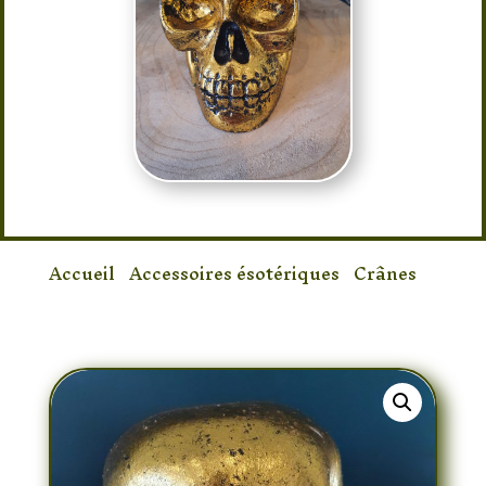
Accueil
/
Accessoires ésotériques
/
Crânes
/
Crane Tête de Mort Or