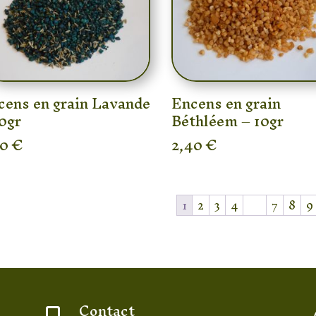
cens en grain Lavande
Encens en grain
0gr
Béthléem – 10gr
20
€
2,40
€
1
2
3
4
…
7
8
9
Contact