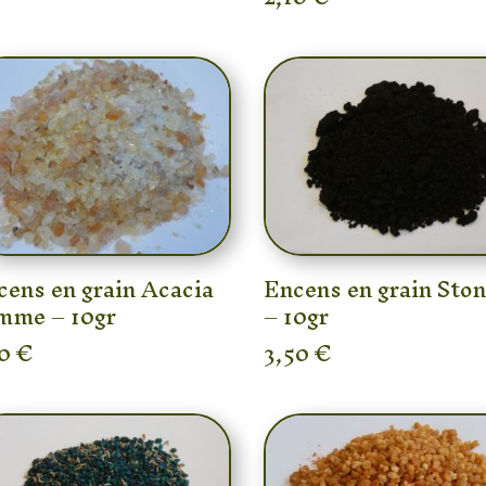
cens en grain Acacia
Encens en grain Sto
mme – 10gr
– 10gr
10
€
3,50
€