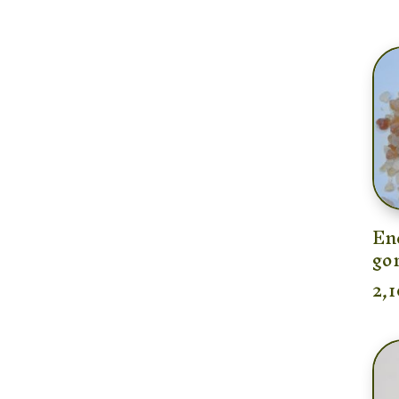
En
go
2,