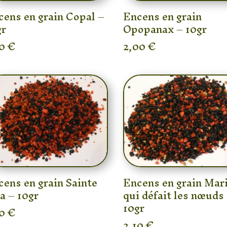
cens en grain Copal –
Encens en grain
gr
Opopanax – 10gr
50
€
2,00
€
cens en grain Sainte
Encens en grain Mar
a – 10gr
qui défait les nœuds
10gr
10
€
2,10
€