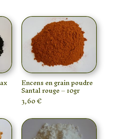
nax
Encens en grain poudre
Santal rouge – 10gr
3,60
€