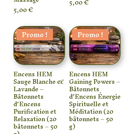
5,00
€
5,00
€
Promo !
Promo !
Encens HEM
Encens HEM
Sauge Blanche &
Gaining Powers –
Lavande –
Bâtonnets
Bâtonnets
d’Encens Énergie
d’Encens
Spirituelle et
Purification et
Méditation (20
Relaxation (20
bâtonnets – 50
bâtonnets – 50
g)
g)