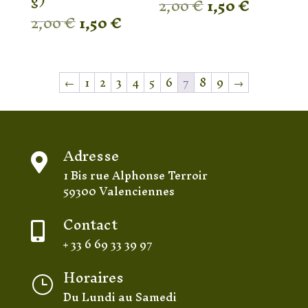
Le
Le
2,00
€
1,50
€
Le
Le
2,00
€
1,50
€
prix
prix
prix
prix
initial
actuel
initial
actuel
était :
est :
était :
est :
2,00 €.
1,50 €.
←
1
2
3
4
5
6
7
8
9
→
2,00 €.
1,50 €.
Adresse

1 Bis rue Alphonse Terroir
59300 Valenciennes
Contact

+ 33 6 69 33 39 97
Horaires
}
Du Lundi au Samedi