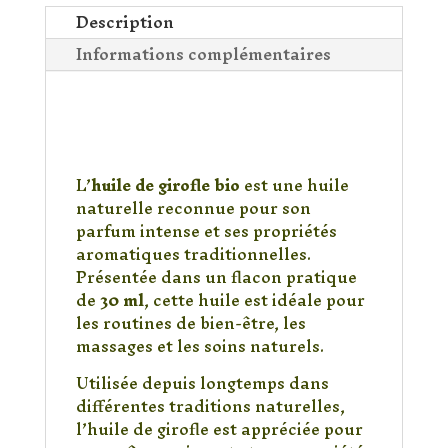
Bio
Description
30
Informations complémentaires
ml
–
Huile de girofle bio 30
Huile
ml : une huile naturelle
aux propriétés
Naturelle
aromatiques
Aromatique
pour
L’
huile de girofle bio
est une huile
Bien-
naturelle reconnue pour son
être
parfum intense et ses propriétés
et
aromatiques traditionnelles.
Massage
Présentée dans un flacon pratique
de
30 ml
, cette huile est idéale pour
les routines de bien-être, les
massages et les soins naturels.
Utilisée depuis longtemps dans
différentes traditions naturelles,
l’huile de girofle est appréciée pour