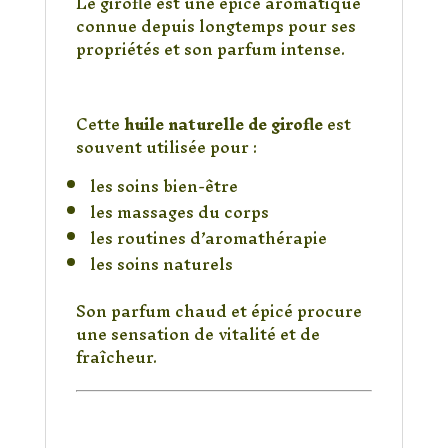
Le girofle est une épice aromatique
connue depuis longtemps pour ses
propriétés et son parfum intense.
Une huile végétale aux
propriétés naturelles
Cette
huile naturelle de girofle
est
souvent utilisée pour :
les soins bien-être
les massages du corps
les routines d’aromathérapie
les soins naturels
Son parfum chaud et épicé procure
une sensation de vitalité et de
fraîcheur.
Les bienfaits
traditionnels de l’huile
de girofle