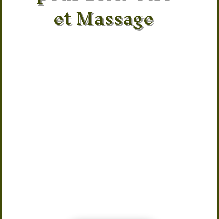
et Massage
Découvrez les bienfaits de l’
huile de
girofle bio 30 ml
, une huile naturelle
reconnue pour son parfum chaud et
épicé. Idéale pour les massages et les
routines de bien-être, elle apporte une
sensation de vitalité et de fraîcheur.
Utilisée dans les soins naturels et
l’aromathérapie, elle est appréciée
pour ses propriétés aromatiques
traditionnelles. Son format pratique
de 30 ml permet une utilisation simple
au quotidien. Une huile naturelle
parfaite pour intégrer les bienfaits des
plantes aromatiques dans votre
routine bien-être.