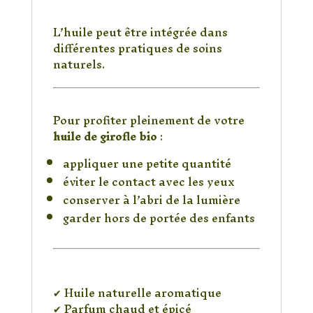
Routine bien-être
L’huile peut être intégrée dans
différentes pratiques de soins
naturels.
Conseils d’utilisation
Pour profiter pleinement de votre
huile de girofle bio
:
appliquer une petite quantité
éviter le contact avec les yeux
conserver à l’abri de la lumière
garder hors de portée des enfants
Pourquoi choisir cette
huile de girofle ?
✔ Huile naturelle aromatique
✔ Parfum chaud et épicé