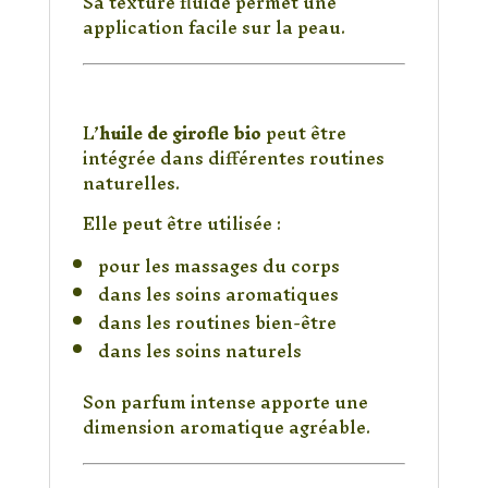
Sa texture fluide permet une
application facile sur la peau.
Une huile adaptée aux
soins naturels
L’
huile de girofle bio
peut être
intégrée dans différentes routines
naturelles.
Elle peut être utilisée :
pour les massages du corps
dans les soins aromatiques
dans les routines bien-être
dans les soins naturels
Son parfum intense apporte une
dimension aromatique agréable.
Un format pratique de