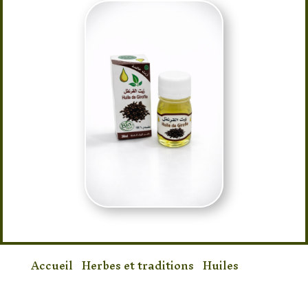
Accueil
/
Herbes et traditions
/
Huiles
/
Huile de Girofle Bio 30 ml – Huile Naturelle
Aromatique pour Bien-être et Massage