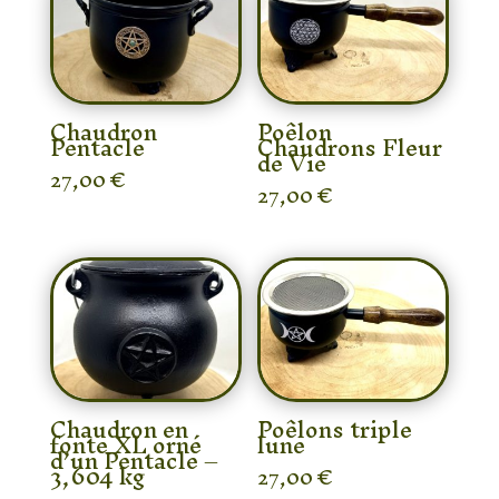
Chaudron
Poêlon
Pentacle
Chaudrons Fleur
de Vie
27,00
€
27,00
€
Chaudron en
Poêlons triple
fonte XL orné
lune
d’un Pentacle –
3,604 kg
27,00
€