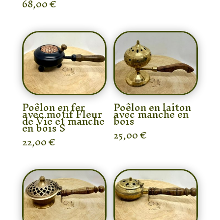
68,00
€
Poêlon en fer
Poêlon en laiton
avec motif Fleur
avec manche en
de Vie et manche
bois
en bois S
25,00
€
22,00
€