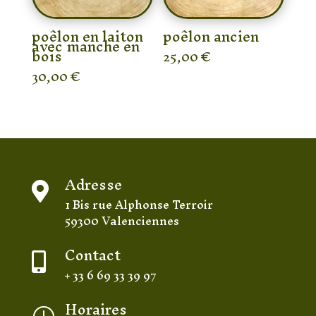
poêlon en laiton
poêlon ancien
avec manche en
bois
25,00
€
30,00
€
Adresse

1 Bis rue Alphonse Terroir
59300 Valenciennes
Contact

+ 33 6 69 33 39 97
Horaires
}