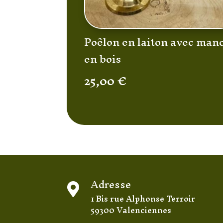
Poêlon en laiton avec man
en bois
25,00
€
Adresse

1 Bis rue Alphonse Terroir
59300 Valenciennes