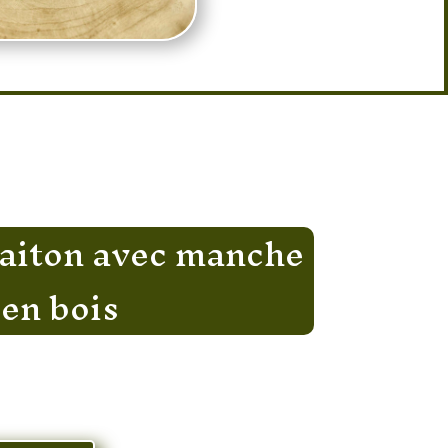
ois
laiton avec manche
en bois