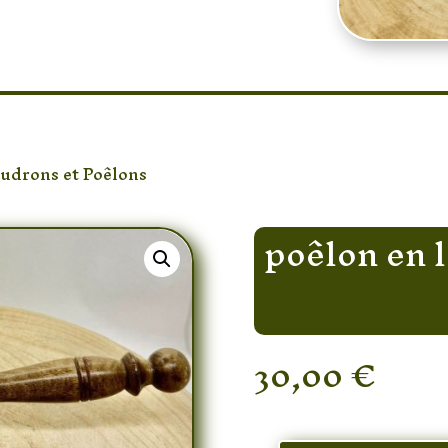
udrons et Poêlons
/ poêlon en laiton avec manche en b
poêlon en 
30,00
€
En stock