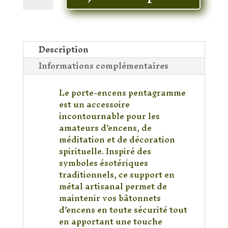
Porte-
Encens
Pentagramme
en
Description
Métal
Informations complémentaires
Artisanal
–
Support
Le porte-encens pentagramme
pour
est un accessoire
Bâtonnets
incontournable pour les
d’Encens
amateurs d’encens, de
méditation et de décoration
spirituelle. Inspiré des
symboles ésotériques
traditionnels, ce support en
métal artisanal permet de
maintenir vos bâtonnets
d’encens en toute sécurité tout
en apportant une touche