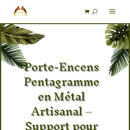
Recherche
de
produits
Porte-Encens
Pentagramme
en Métal
Artisanal –
Support pour