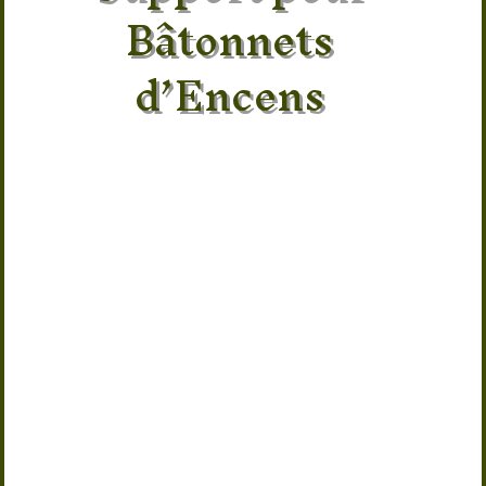
Bâtonnets
d’Encens
Apportez une dimension spirituelle à
vos moments de détente avec ce
porte-encens pentagramme en métal
artisanal. Fabriqué en Inde, il
accueille vos bâtonnets d’encens tout
en récupérant les cendres de manière
propre et pratique. Son design inspiré
du pentagramme, symbole d’équilibre
et de protection, en fait un objet
décoratif idéal pour la méditation, le
yoga ou les rituels de purification.
Compact et élégant avec ses
dimensions de 12 x 12 x 1 cm, ce porte-
encens artisanal trouvera facilement