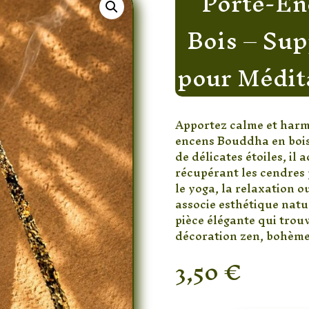
Porte-En
Bois – Sup
pour Médita
Apportez calme et harmo
encens Bouddha en bois
de délicates étoiles, il
récupérant les cendres 
le yoga, la relaxation ou
associe esthétique natu
pièce élégante qui trou
décoration zen, bohème 
3,50
€
En stock