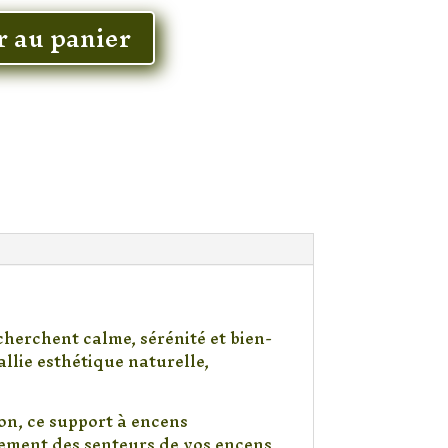
r au panier
herchent calme, sérénité et bien-
allie esthétique naturelle,
on, ce support à encens
nement des senteurs de vos encens