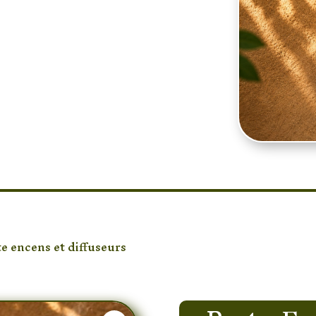
térieur avec ce porte-
silhouette de Bouddha
s bâtons d’encens tout
 Idéal pour la
es rituels de
tique naturelle et
nte qui trouvera
ion zen, bohème ou
te encens et diffuseurs
/ Porte-Encens Bouddha en Bois