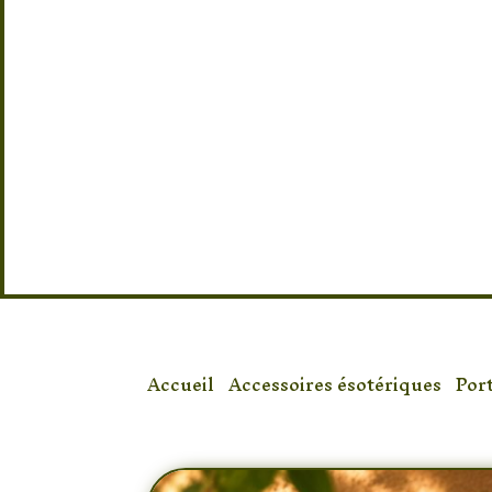
Apportez calme et harmonie à votre in
encens Bouddha en bois. Orné d’une 
et de délicates étoiles, il accueille vo
en récupérant les cendres proprement.
méditation, le yoga, la relaxation ou l
purification, ce support associe esthé
symbolisme spirituel. Une pièce éléga
facilement sa place dans une décorat
inspirée du bien-être.
Accueil
/
Accessoires ésotériques
/
Por
Méditation et Relaxation