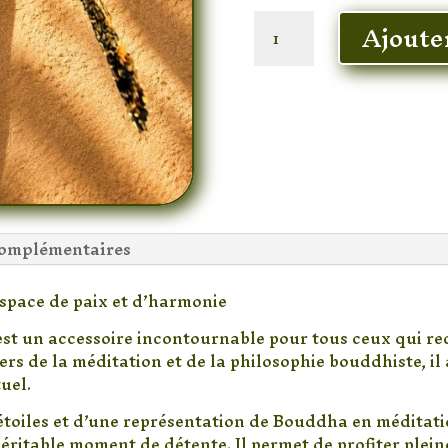
quantité
Ajoute
de
Porte-
Encens
Bouddha
en
Bois
–
Support
à
complémentaires
Encens
Zen
pour
space de paix et d’harmonie
Méditation
st un accessoire incontournable pour tous ceux qui rec
et
ers de la méditation et de la philosophie bouddhiste, il 
Relaxation
uel.
étoiles et d’une représentation de Bouddha en méditati
éritable moment de détente. Il permet de profiter plei