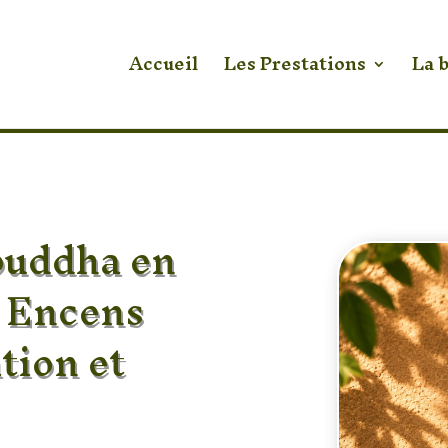
Accueil
Les Prestations
La 
ouddha en
à Encens
tion et