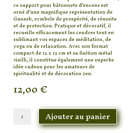
ce support pour bâtonnets d’encens est
orné d’une magnifique représentation de
Ganesh, symbole de prospérité, de réussite
et de protection. Pratique et décoratif, il
recueille efficacement les cendres tout en
sublimant vos espaces de méditation, de
yoga ou de relaxation. Avec son format
compact de 12 x 12 cm et sa finition métal
vieilli, il constitue également une superbe
idée cadeau pour les amateurs de
spiritualité et de décoration zen.
12,00
€
En stock
quantité
Ajouter au panier
de
Porte-
Encens