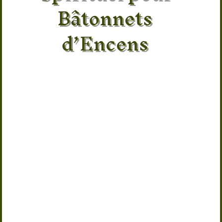
Bâtonnets
d’Encens
Invitez la sagesse et la sérénité dans
votre intérieur avec ce porte-encens
Ganesh en métal artisanal. Fabriqué à
la main en Inde, ce support pour
bâtonnets d’encens est orné d’une
magnifique représentation de Ganesh,
symbole de prospérité, de réussite et
de protection. Pratique et décoratif, il
recueille efficacement les cendres
tout en sublimant vos espaces de
méditation, de yoga ou de relaxation.
Avec son format compact de 12 x 12 cm
et sa finition métal vieilli, il constitue
également une superbe idée cadeau