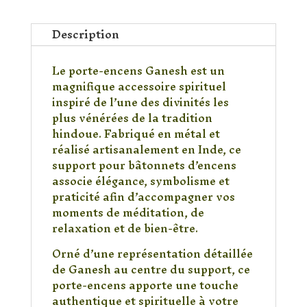
Ganesh
en
Description
Métal
Artisanal
Le porte-encens Ganesh est un
–
magnifique accessoire spirituel
Support
inspiré de l’une des divinités les
Spirituel
plus vénérées de la tradition
pour
hindoue. Fabriqué en métal et
Bâtonnets
réalisé artisanalement en Inde, ce
d’Encens
support pour bâtonnets d’encens
associe élégance, symbolisme et
praticité afin d’accompagner vos
moments de méditation, de
relaxation et de bien-être.
Orné d’une représentation détaillée
de Ganesh au centre du support, ce
porte-encens apporte une touche
authentique et spirituelle à votre