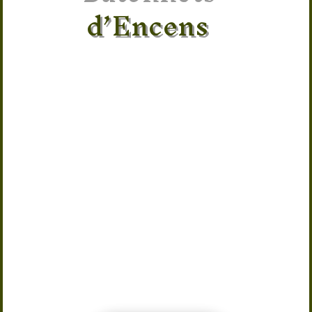
d’Encens
Créez une ambiance apaisante avec ce
porte-encens Fleur de Vie en métal
artisanal. Inspiré de la géométrie
sacrée, il accueille vos bâtonnets
d’encens tout en diffusant une énergie
d’harmonie et d’équilibre dans votre
espace. Fabriqué à la main en Inde, ce
support élégant de 12 x 12 cm récupère
efficacement les cendres et s’intègre
parfaitement dans une décoration
zen, un autel spirituel ou un espace
de méditation. Un accessoire
indispensable pour les amateurs de
bien-être, de yoga, de relaxation et de
spiritualité.