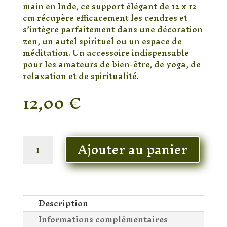
main en Inde, ce support élégant de 12 x 12
cm récupère efficacement les cendres et
s’intègre parfaitement dans une décoration
zen, un autel spirituel ou un espace de
méditation. Un accessoire indispensable
pour les amateurs de bien-être, de yoga, de
relaxation et de spiritualité.
12,00
€
En stock
quantité
Ajouter au panier
de
Porte-
Encens
Fleur
de
Description
Vie
Informations complémentaires
en