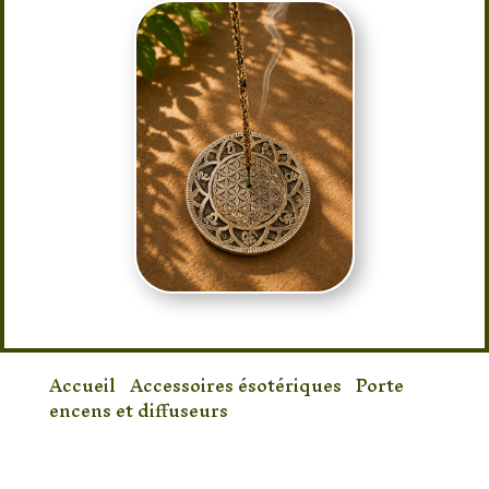
Accueil
/
Accessoires ésotériques
/
Porte
encens et diffuseurs
/ Porte-Encens Fleur
de Vie en Métal Artisanal – Support pour
Bâtonnets d’Encens