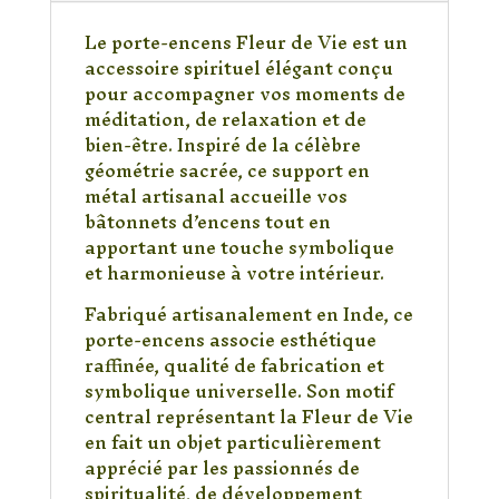
Métal
Artisanal
Le porte-encens Fleur de Vie est un
–
accessoire spirituel élégant conçu
Support
pour accompagner vos moments de
pour
méditation, de relaxation et de
Bâtonnets
bien-être. Inspiré de la célèbre
d’Encens
géométrie sacrée, ce support en
métal artisanal accueille vos
bâtonnets d’encens tout en
apportant une touche symbolique
et harmonieuse à votre intérieur.
Fabriqué artisanalement en Inde, ce
porte-encens associe esthétique
raffinée, qualité de fabrication et
symbolique universelle. Son motif
central représentant la Fleur de Vie
en fait un objet particulièrement
apprécié par les passionnés de
spiritualité, de développement