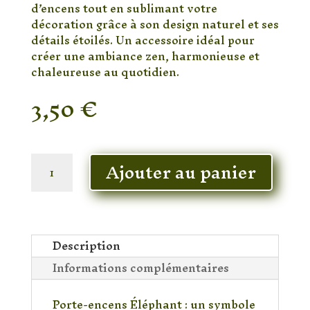
d’encens tout en sublimant votre
décoration grâce à son design naturel et ses
détails étoilés. Un accessoire idéal pour
créer une ambiance zen, harmonieuse et
chaleureuse au quotidien.
3,50
€
En stock
quantité
Ajouter au panier
de
Porte-
Encens
Éléphant
en
Description
Bois
Informations complémentaires
–
Support
à
Porte-encens Éléphant : un symbole