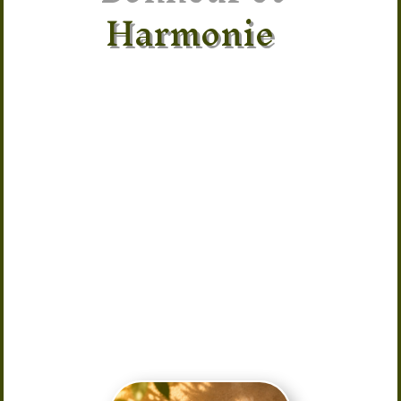
Harmonie
Apportez une énergie positive à votre
intérieur avec ce porte-encens
éléphant en bois. Symbole de sagesse,
de protection et de prospérité,
l’éléphant accompagne vos moments
de méditation, de relaxation ou de
purification. Pratique et élégant, ce
support recueille les cendres de vos
bâtons d’encens tout en sublimant
votre décoration grâce à son design
naturel et ses détails étoilés. Un
accessoire idéal pour créer une
ambiance zen, harmonieuse et
chaleureuse au quotidien.