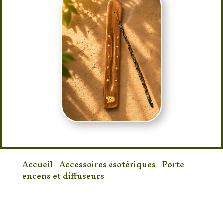
Accueil
/
Accessoires ésotériques
/
Porte
encens et diffuseurs
/ Porte-Encens
Éléphant en Bois – Support à Encens Porte-
Bonheur et Harmonie