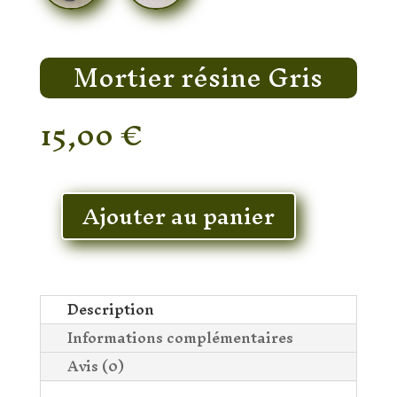
Mortier résine Gris
15,00
€
En stock
Ajouter au panier
quantité
de
Mortier
résine
Gris
Description
Informations complémentaires
Avis (0)