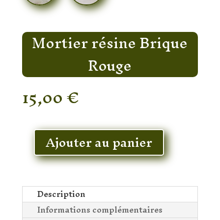
Mortier résine Brique
Rouge
15,00
€
En stock
Ajouter au panier
quantité
de
Mortier
résine
Brique
Description
Rouge
Informations complémentaires