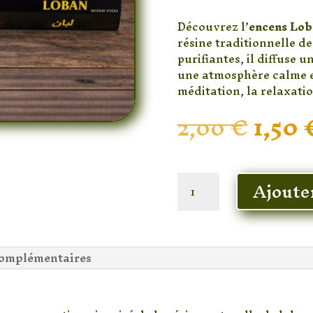
Découvrez l’
encens Lob
résine traditionnelle d
purifiantes, il diffuse 
une atmosphère calme et
méditation, la relaxatio
Le
2,00
€
1,50
prix
initia
était 
En stock
2,00 
quantité
Ajoute
de
Encens
Loban
Shalimar
complémentaires
–
Bâtonnets
ar : une fragrance traditionne
d’Encens
Résine