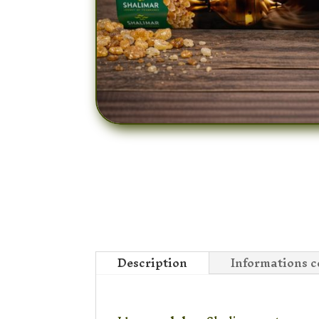
Description
Informations 
Encens Loban Shalim