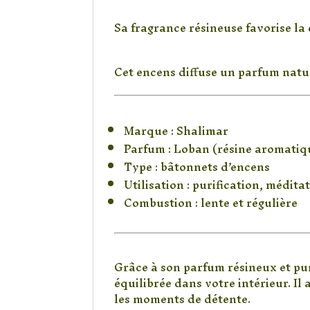
Pour la méditation
Sa fragrance résineuse favorise la 
Pour parfumer la mais
Cet encens diffuse un parfum natur
Caractéristiques d
Marque : Shalimar
Parfum : Loban (résine aromatiq
Type : bâtonnets d’encens
Utilisation : purification, médita
Combustion : lente et régulière
Un encens idéal pour
Grâce à son parfum résineux et pur
équilibrée dans votre intérieur. I
les moments de détente.