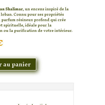
an Shalimar
, un encens inspiré de la
e loban. Connu pour ses propriétés
un parfum résineux profond qui crée
 spirituelle, idéale pour la
n ou la purification de votre intérieur.
Le
€
prix
l
actuel
:
est :
€.
1,50 €.
r au panier
lle de purification