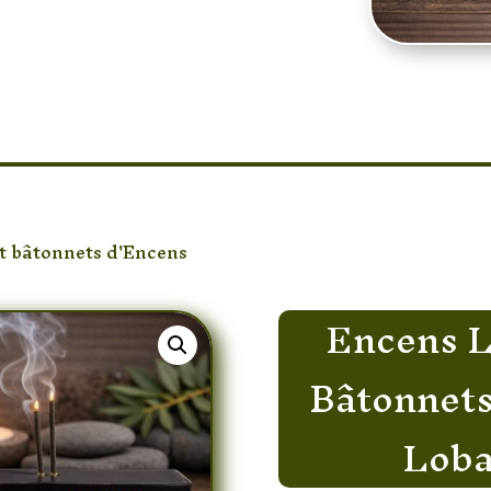
neux profond qui crée
déale pour la
cation de votre
t bâtonnets d'Encens
/ Encens Loban Shalimar – Bâton
Encens L
Bâtonnets
Loba