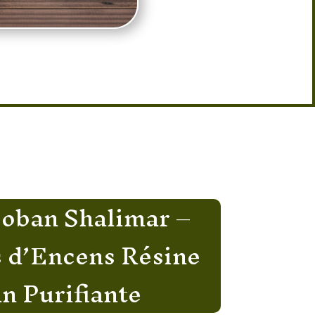
nets d’Encens Résine Loban Purifiante
oban Shalimar –
 d’Encens Résine
n Purifiante