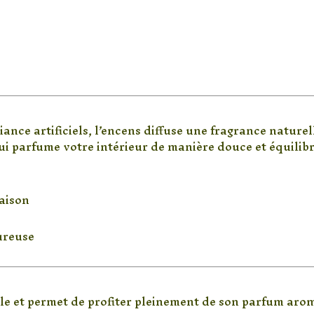
pour parfumer votre intérieur
ce artificiels, l’encens diffuse une fragrance naturell
i parfume votre intérieur de manière douce et équilibr
aison
ureuse
’encens Loban ?
mple et permet de profiter pleinement de son parfum aro