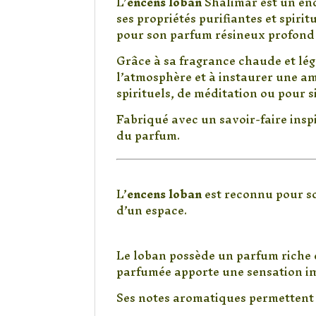
L’
encens loban
Shalimar est un enc
ses propriétés purifiantes et spiri
pour son parfum résineux profond 
Grâce à sa fragrance chaude et lé
l’atmosphère et à instaurer une am
spirituels, de méditation ou pour 
Fabriqué avec un savoir-faire inspi
du parfum.
Pourquoi choisir l’
L’
encens loban
est reconnu pour so
d’un espace.
Une fragrance résineus
Le loban possède un parfum riche 
parfumée apporte une sensation im
Ses notes aromatiques permettent 