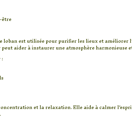
e
-être
ion de l’espace
e loban est utilisée pour purifier les lieux et améliorer
 peut aider à instaurer une atmosphère harmonieuse et
 :
ls
ion et la relaxation
oncentration et la relaxation. Elle aide à calmer l’esp
.