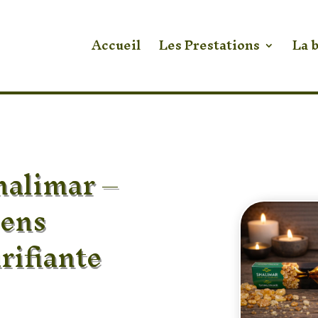
Accueil
Les Prestations
La 
halimar –
cens
rifiante
un encens inspiré de la
 pour ses propriétés