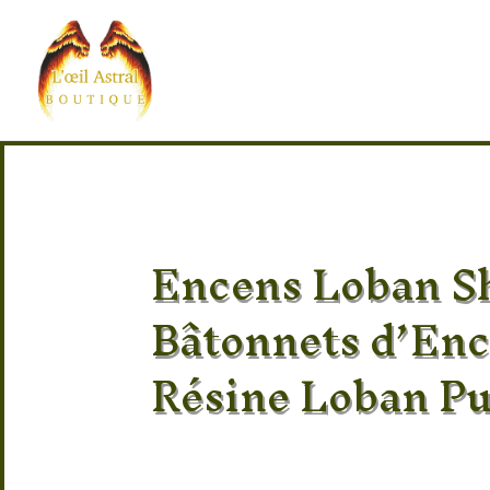
Encens Loban S
Bâtonnets d’En
Résine Loban Pu
Découvrez l’
encens Loban Shalimar
, 
résine traditionnelle de loban. Connu