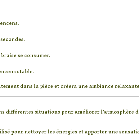
’encens.
 secondes.
 braise se consumer.
encens stable.
tement dans la pièce et créera une ambiance relaxante 
ons utiliser cet encens ?
ns différentes situations pour améliorer l’atmosphère d
e
ilisé pour nettoyer les énergies et apporter une sensat