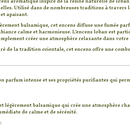
ens aromatique inspiré de la résine naturelle de loban
Loban
tuelles. Utilisé dans de nombreuses traditions à travers 
Purifiante
et apaisant.
gèrement balsamique, cet encens diffuse une fumée parf
biance calme et harmonieuse. L’encens loban est particu
simplement créer une atmosphère relaxante dans votre 
ré de la tradition orientale, cet encens offre une comb
encens Loban ?
n parfum intense et ses propriétés purifiantes qui per
e et apaisante
et légèrement balsamique qui crée une atmosphère chal
médiate de calme et de sérénité.
: