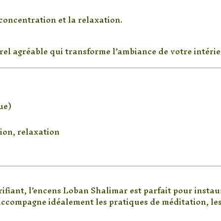
concentration et la relaxation.
on
el agréable qui transforme l’ambiance de votre intérie
u produit
ue)
tion, relaxation
 la purification et la sérénité
ifiant, l’encens Loban Shalimar est parfait pour insta
l accompagne idéalement les pratiques de méditation, les