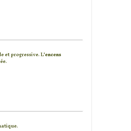
e et progressive. L’
encens
ée.
matique.