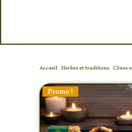
purifiantes, il diffuse un parfum rési
une atmosphère calme et spirituelle, i
méditation, la relaxation ou la purifi
intérieur.
Accueil
/
Herbes et traditions
/
Cônes e
Promo !