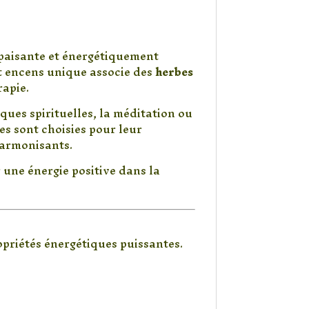
étique inspiré de
paisante et énergétiquement
cet encens unique associe des
herbes
rapie.
ques spirituelles, la méditation ou
es sont choisies pour leur
 harmonisants.
 une énergie positive dans la
opriétés énergétiques puissantes.