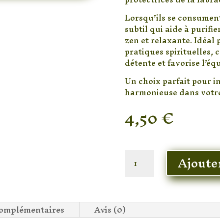
Lorsqu’ils se consument
subtil qui aide à purifi
zen et relaxante. Idéal 
pratiques spirituelles,
détente et favorise l’éq
Un choix parfait pour i
harmonieuse dans votre
4,50
€
En stock
quantité
Ajoute
de
Encens
Labradorite
Crystal
complémentaires
Avis (0)
Scents