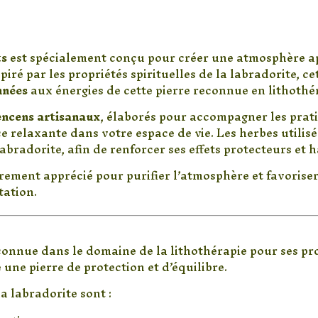
–
 Crystal Scents – Encens énerg
Bâtons
d’Encens
Énergétiques
ts
est spécialement conçu pour créer une atmosphère a
aux
spiré par les propriétés spirituelles de la labradorite, 
Herbes
nnées
aux énergies de cette pierre reconnue en lithothé
Naturelles
encens artisanaux
, élaborés pour accompagner les prati
(8
relaxante dans votre espace de vie. Les herbes utilisé
bâtons)
abradorite, afin de renforcer ses effets protecteurs et
rement apprécié pour purifier l’atmosphère et favoriser
tation.
bradorite en lithothérapie
 connue dans le domaine de la lithothérapie pour ses pr
une pierre de protection et d’équilibre.
la labradorite sont :