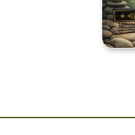
al Scents
, un encens
e. Chaque boîte
avec des herbes
niser avec les
te.
diffusent un parfum
 et à créer une
la méditation, le yoga
ens accompagne les
ibre énergétique.
atmosphère apaisante