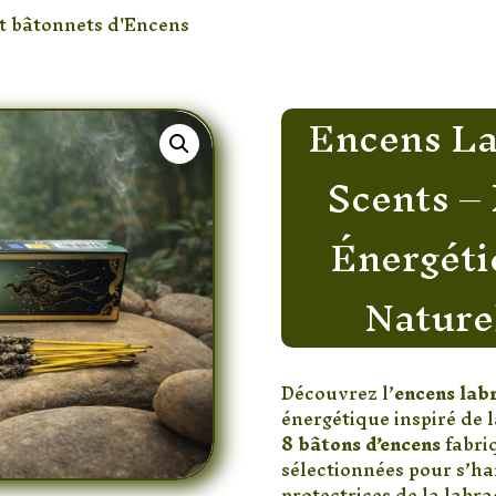
t bâtonnets d'Encens
/ Encens Labradorite Crystal Sce
Encens La
Scents –
Énergéti
Nature
Découvrez l’
encens lab
énergétique inspiré de 
8 bâtons d’encens
fabri
sélectionnées pour s’ha
protectrices de la labra