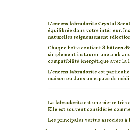
Encens Labradorite
la lithothérapie
L’
encens labradorite Crystal Scen
équilibrée dans votre intérieur. In
naturelles soigneusement sélectio
Chaque boîte contient
8 bâtons d’
simplement instaurer une ambiance 
compatibilité énergétique avec la l
L’
encens labradorite
est particuliè
maison ou dans un espace de médi
Les vertus de la la
La
labradorite
est une pierre très
Elle est souvent considérée comme 
Les principales vertus associées à 