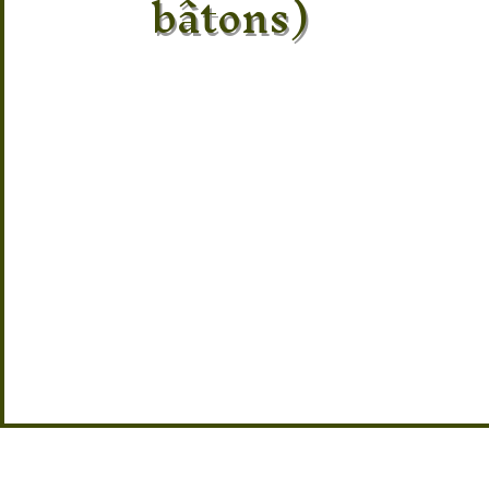
bâtons)
Découvrez l’
encens labradorite Cryst
énergétique inspiré de la lithothérapi
contient
8 bâtons d’encens
fabriqués 
naturelles sélectionnées pour s’harmo
propriétés protectrices de la labradori
Lorsqu’ils se consument, ces encens 
subtil qui aide à purifier l’atmosphère
ambiance zen et relaxante. Idéal pour 
ou les pratiques spirituelles, cet enc
moments de détente et favorise l’équil
Un choix parfait pour instaurer une 
et harmonieuse dans votre intérieur.