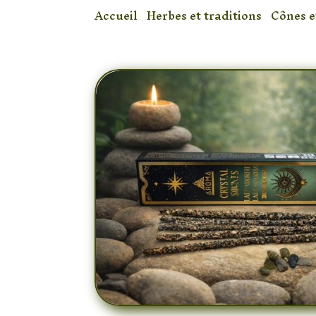
Accueil
/
Herbes et traditions
/
Cônes e
aux Herbes Naturelles (8 bâtons)