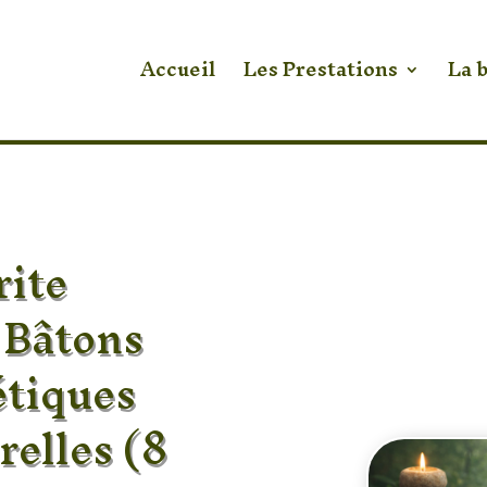
Accueil
Les Prestations
La 
ite
 Bâtons
étiques
elles (8