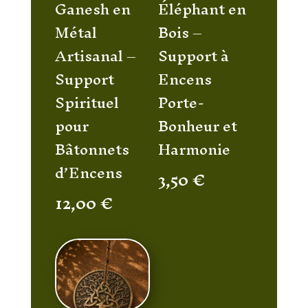
Ganesh en
Éléphant en
Métal
Bois –
Artisanal –
Support à
Support
Encens
Spirituel
Porte-
pour
Bonheur et
Bâtonnets
Harmonie
d’Encens
3,50
€
12,00
€