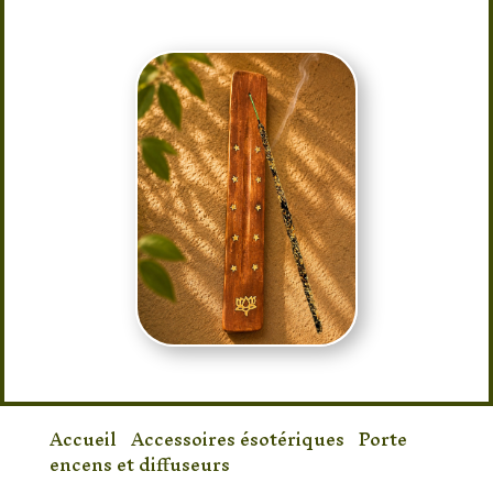
apaisantes.
Accueil
/
Accessoires ésotériques
/
Porte
encens et diffuseurs
/ Porte-Encens en Bois
Gravé Fleur de Lotus – Support à Encens