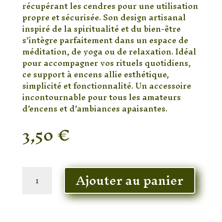
récupérant les cendres pour une utilisation
propre et sécurisée. Son design artisanal
inspiré de la spiritualité et du bien-être
s’intègre parfaitement dans un espace de
méditation, de yoga ou de relaxation. Idéal
pour accompagner vos rituels quotidiens,
ce support à encens allie esthétique,
simplicité et fonctionnalité. Un accessoire
incontournable pour tous les amateurs
d’encens et d’ambiances apaisantes.
3,50
€
En stock
quantité
Ajouter au panier
de
Porte-
Encens
en