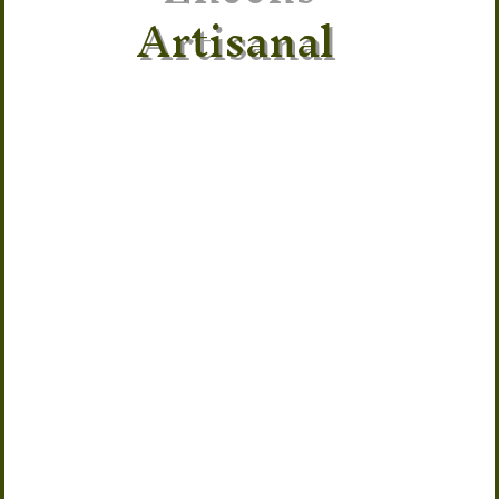
Artisanal
Apportez une touche zen à votre
intérieur avec ce porte-encens en bois
gravé fleur de lotus. Élégant et
pratique, il permet de maintenir vos
bâtons d’encens tout en récupérant
les cendres pour une utilisation
propre et sécurisée. Son design
artisanal inspiré de la spiritualité et
du bien-être s’intègre parfaitement
dans un espace de méditation, de
yoga ou de relaxation. Idéal pour
accompagner vos rituels quotidiens,
ce support à encens allie esthétique,
simplicité et fonctionnalité. Un
accessoire incontournable pour tous
les amateurs d’encens et d’ambiances