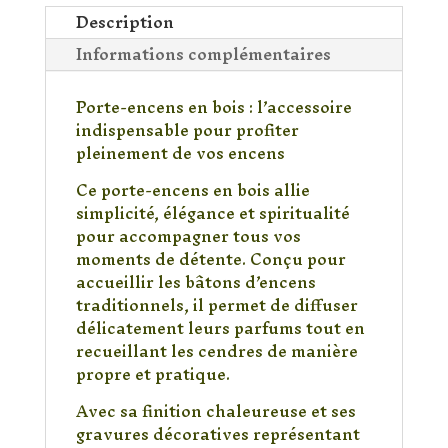
Bois
Description
Gravé
Informations complémentaires
Fleur
de
Lotus
Porte-encens en bois : l’accessoire
–
indispensable pour profiter
Support
pleinement de vos encens
à
Ce porte-encens en bois allie
Encens
simplicité, élégance et spiritualité
Artisanal
pour accompagner tous vos
moments de détente. Conçu pour
accueillir les bâtons d’encens
traditionnels, il permet de diffuser
délicatement leurs parfums tout en
recueillant les cendres de manière
propre et pratique.
Avec sa finition chaleureuse et ses
gravures décoratives représentant