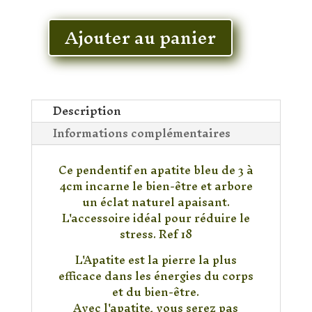
En stock
Ajouter au panier
quantité
de
Pendentif
Apatite
Description
Informations complémentaires
Ce pendentif en apatite bleu de 3 à
4cm incarne le bien-être et arbore
un éclat naturel apaisant.
L'accessoire idéal pour réduire le
stress. Ref 18
L'Apatite est la pierre la plus
efficace dans les énergies du corps
et du bien-être.
Avec l'apatite, vous serez pas