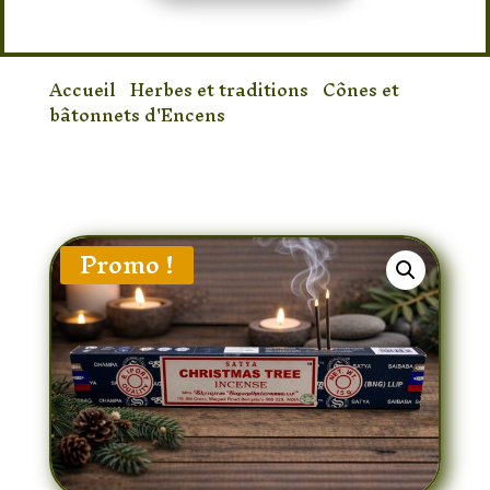
Accueil
/
Herbes et traditions
/
Cônes et
bâtonnets d'Encens
/ Encens Satya
Christmas Tree – Bâtonnets d’Encens
Parfum Sapin de Noël
Promo !