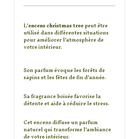
Dans quelles situations
utiliser cet encens ?
L’
encens christmas tree
peut être
utilisé dans différentes situations
pour améliorer l’atmosphère de
votre intérieur.
Pour créer une ambiance de
Noël
Son parfum évoque les forêts de
sapins et les fêtes de fin d’année.
Pour la relaxation
Sa fragrance boisée favorise la
détente et aide à réduire le stress.
Pour parfumer la maison
Cet encens diffuse un parfum
naturel qui transforme l’ambiance
de votre intérieur.