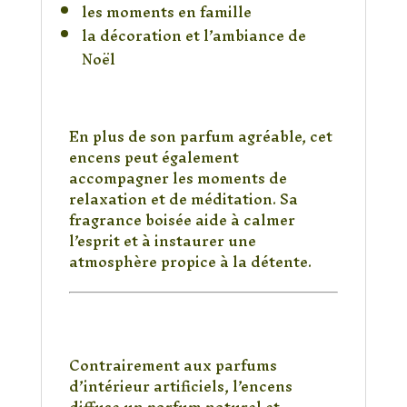
les moments en famille
la décoration et l’ambiance de
Noël
Idéal pour la méditation et la
relaxation
En plus de son parfum agréable, cet
encens peut également
accompagner les moments de
relaxation et de méditation. Sa
fragrance boisée aide à calmer
l’esprit et à instaurer une
atmosphère propice à la détente.
Un encens parfait pour
parfumer votre
intérieur
Contrairement aux parfums
d’intérieur artificiels, l’encens
diffuse un parfum naturel et