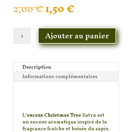
Le
Le
2,00
€
1,50
€
prix
prix
initial
actuel
était :
est :
En stock
2,00 €.
1,50 €.
quantité
Ajouter au panier
de
Encens
Satya
Christmas
Tree
Description
–
Informations complémentaires
Bâtonnets
d’Encens
Encens Christmas Tree
Parfum
Satya : le parfum
chaleureux du sapin de
Sapin
Noël
de
Noël
L’
encens Christmas Tree
Satya est
un encens aromatique inspiré de la
fragrance fraîche et boisée du sapin.