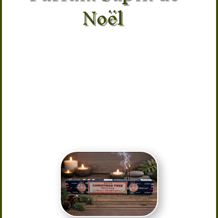
Noël
Découvrez l’
encens Christmas Tree
Satya
, un encens parfumé aux notes
boisées rappelant l’odeur fraîche du
sapin. Idéal pour créer une ambiance
chaleureuse et festive, il diffuse une
fragrance naturelle parfaite pour la
méditation, la relaxation ou
simplement pour parfumer votre
intérieur.