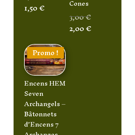
Cones
prix
Le
1,50
€
Le
3,00
€
initial
prix
prix
Le
2,00
€
était :
actuel
initial
prix
2,00 €.
est :
était :
actuel
1,50 €.
Promo !
3,00 €.
est :
2,00 €.
Encens HEM
Seven
Archangels –
Bâtonnets
d’Encens 7
Archanges