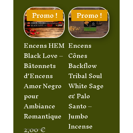
Promo !
Promo !
Encens HEM
Encens
Black Love –
Cônes
Bâtonnets
Backflow
d’Encens
Tribal Soul
Amor Negro
White Sage
pour
& Palo
Ambiance
Santo –
Romantique
Jumbo
Incense
Le
2,00
€