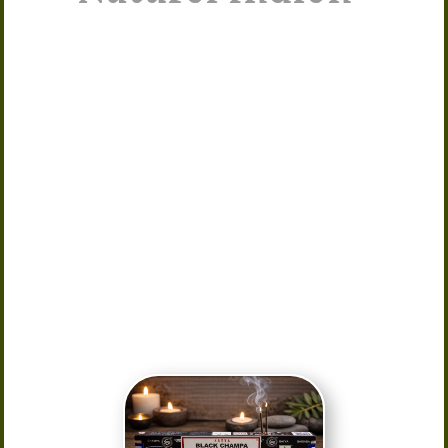
Découvrez l’
encens Black Champa
Satya
, un encens indien naturel aux
notes riches et profondes. Idéal pour
la méditation, la relaxation et la
purification de l’espace, il diffuse une
fragrance chaleureuse et apaisante
qui transforme l’atmosphère de votre
intérieur. Fabriqué selon une méthode
traditionnelle en Inde, cet encens
offre une combustion lente et un
parfum durable. Parfait pour créer
une ambiance zen et spirituelle dans
votre maison ou votre espace de
méditation.