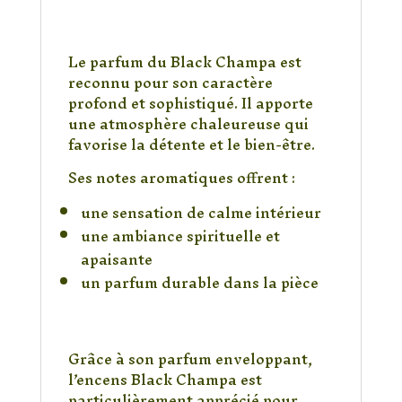
Une fragrance riche et
envoûtante
Le parfum du Black Champa est
reconnu pour son caractère
profond et sophistiqué. Il apporte
une atmosphère chaleureuse qui
favorise la détente et le bien-être.
Ses notes aromatiques offrent :
une sensation de calme intérieur
une ambiance spirituelle et
apaisante
un parfum durable dans la pièce
Idéal pour la méditation et la
relaxation
Grâce à son parfum enveloppant,
l’encens Black Champa est
particulièrement apprécié pour