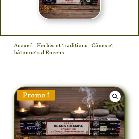
Accueil
/
Herbes et traditions
/
Cônes et
bâtonnets d'Encens
/ Encens Satya Black
Champa – Bâtonnets d’Encens Naturel
Indien
Promo !