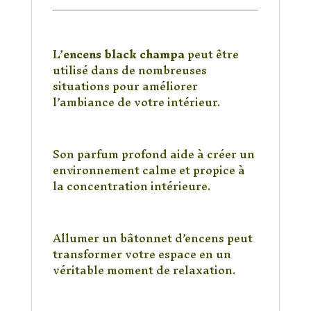
Dans quelles situations
utiliser cet encens ?
L’
encens black champa
peut être
utilisé dans de nombreuses
situations pour améliorer
l’ambiance de votre intérieur.
Pour la méditation et la
spiritualité
Son parfum profond aide à créer un
environnement calme et propice à
la concentration intérieure.
Pour se détendre après une
journée stressante
Allumer un bâtonnet d’encens peut
transformer votre espace en un
véritable moment de relaxation.
Pour parfumer naturellement
votre intérieur