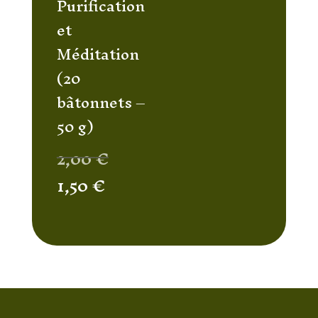
Purification
et
Méditation
(20
bâtonnets –
50 g)
Le
2,00
€
prix
Le
1,50
€
initial
prix
était :
actuel
2,00 €.
est :
1,50 €.