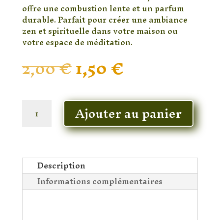
offre une combustion lente et un parfum
durable. Parfait pour créer une ambiance
zen et spirituelle dans votre maison ou
votre espace de méditation.
Le
Le
2,00
€
1,50
€
prix
prix
initial
actuel
était :
est :
En stock
2,00 €.
1,50 €.
quantité
Ajouter au panier
de
Encens
Satya
Black
Champa
Description
–
Informations complémentaires
Bâtonnets
d’Encens
Encens Black Champa
Naturel
Satya : un parfum
Indien