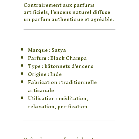
Contrairement aux parfums
artificiels, l’encens naturel diffuse
un parfum authentique et agréable.
Caractéristiques du
produit
Marque : Satya
Parfum : Black Champa
Type : bâtonnets d’encens
Origine : Inde
Fabrication : traditionnelle
artisanale
Utilisation : méditation,
relaxation, purification
Un encens parfait pour
une ambiance zen