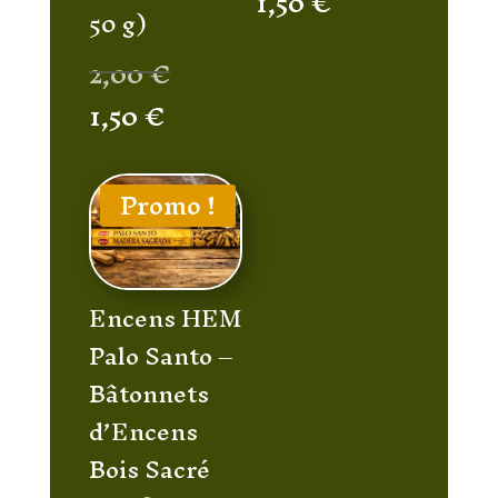
Le
1,50
€
50 g)
initial
prix
Le
2,00
€
était :
actuel
prix
Le
1,50
€
2,00 €.
est :
initial
prix
1,50 €.
était :
actuel
Promo !
2,00 €.
est :
1,50 €.
Encens HEM
Palo Santo –
Bâtonnets
d’Encens
Bois Sacré