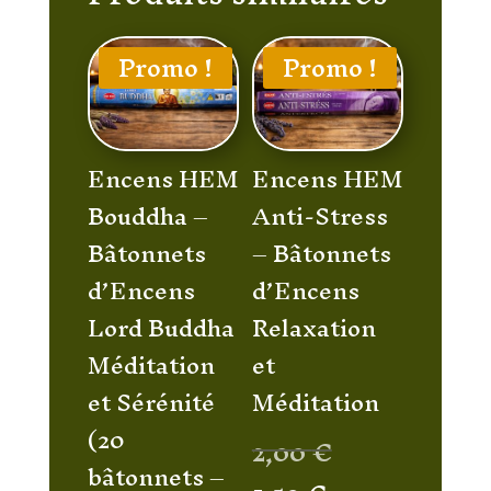
Promo !
Promo !
Encens HEM
Encens HEM
Bouddha –
Anti-Stress
Bâtonnets
– Bâtonnets
d’Encens
d’Encens
Lord Buddha
Relaxation
Méditation
et
et Sérénité
Méditation
(20
Le
2,00
€
bâtonnets –
prix