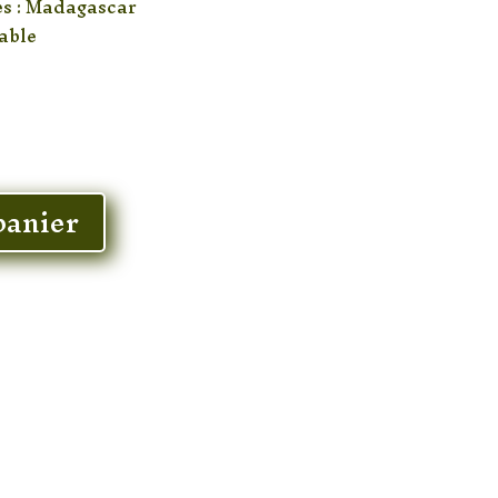
es : Madagascar
lable
panier