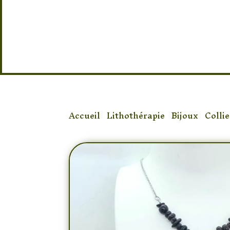
Taille : 42 cm non réglable
Accueil
/
Lithothérapie
/
Bijoux
/
Collie