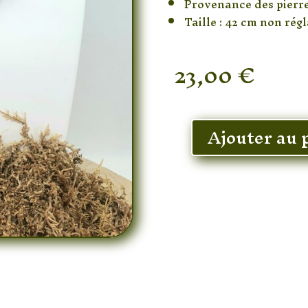
Provenance des pierr
Taille : 42 cm non rég
23,00
€
En stock
Ajouter au 
quantité
de
Collier
Grenat
Bouddha
&
Cornaline