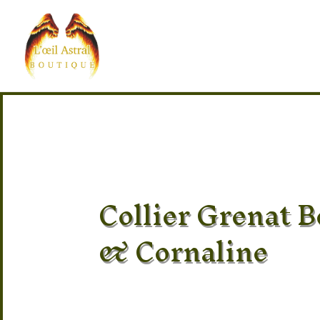
Collier Grenat 
& Cornaline
Pierre 100% naturel
Provenance des pierres : Madagasca