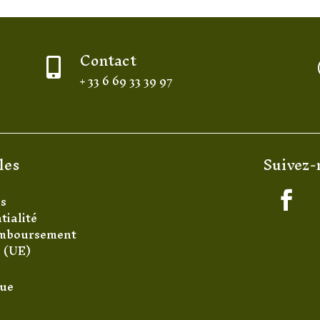
Contact

+ 33 6 69 33 39 97
les
Suivez-
es
tialité
remboursement
s (UE)
que