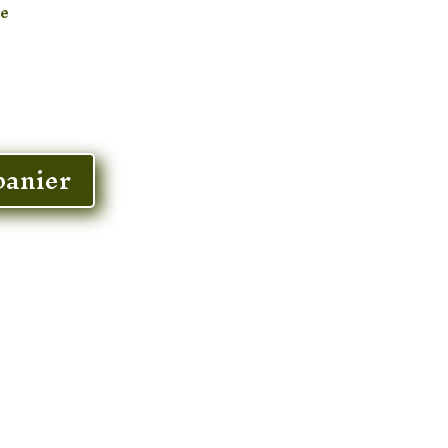
ue
panier