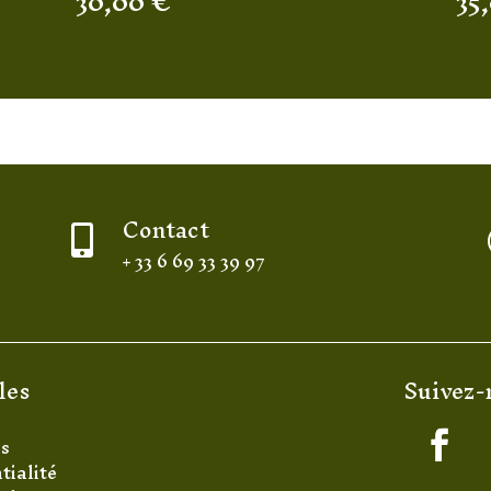
30,00
€
35
Contact

+ 33 6 69 33 39 97
les
Suivez-
es
tialité