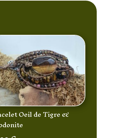
celet Oeil de Tigre &
odonite