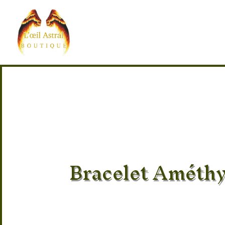
Bracelet Améth
Pierre 100% naturel
Provenance des pierres : Brésil
Taille : 17/18 élastique