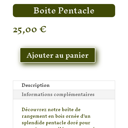
Boite Pentacle
25,00
€
En stock
Ajouter au panier
quantité
de
Boite
Pentacle
Description
Informations complémentaires
Découvrez notre boîte de
rangement en bois ornée d'un
splendide pentacle doré pour