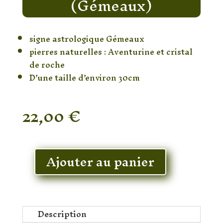
(Gémeaux)
signe astrologique Gémeaux
pierres naturelles : Aventurine et cristal
de roche
D’une taille d’environ 30cm
22,00
€
En stock
Ajouter au panier
quantité
de
Baguette
Magique
(Gémeaux)
Description