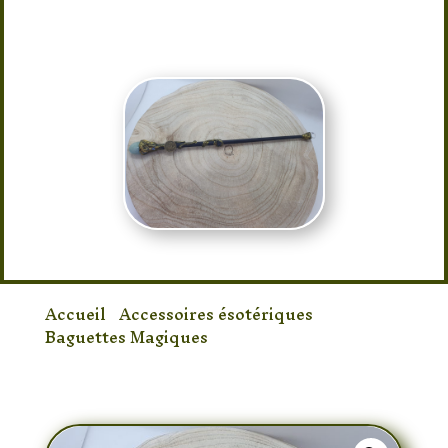
D’une taille d’environ 30cm
Accueil
/
Accessoires ésotériques
/
Baguettes Magiques
/ Baguette Magique
(Gémeaux)