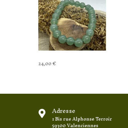
Bracelet Aventurine
24,00
€
Adresse

1 Bis rue Alphonse Terroir
59300 Valenciennes