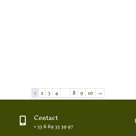
1
2
3
4
…
8
9
10
→
Contact

+ 33 6 69 33 39 97