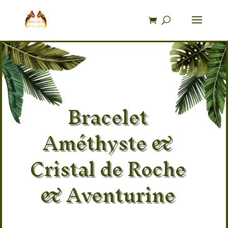
Recherche
de
produits
Bracelet
Améthyste &
Cristal de Roche
& Aventurine
Pierre 100% naturel Améthyste