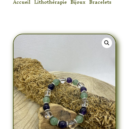
Accueil
/
Lithothérapie
/
Bijoux
/
Bracelets
/
Bracelet Améthyste & Cristal de Roche &
Aventurine