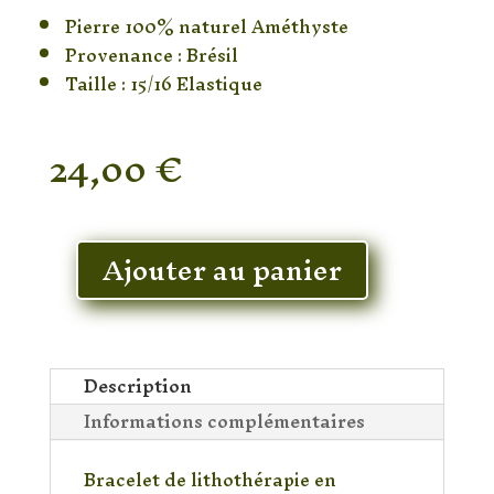
Pierre 100% naturel Améthyste
Provenance : Brésil
Taille : 15/16 Elastique
24,00
€
En stock
Ajouter au panier
quantité
de
Bracelet
Améthyste
&
Description
Cristal
Informations complémentaires
de
Roche
Bracelet de lithothérapie en
&