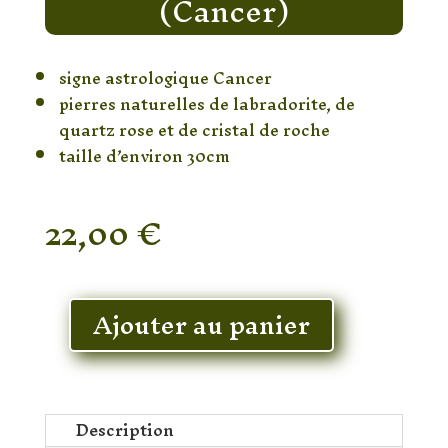
(Cancer)
signe astrologique Cancer
pierres naturelles de labradorite, de
quartz rose et de cristal de roche
taille d’environ 30cm
22,00
€
En stock
Ajouter au panier
quantité
de
Baguette
Magique
(Cancer)
Description