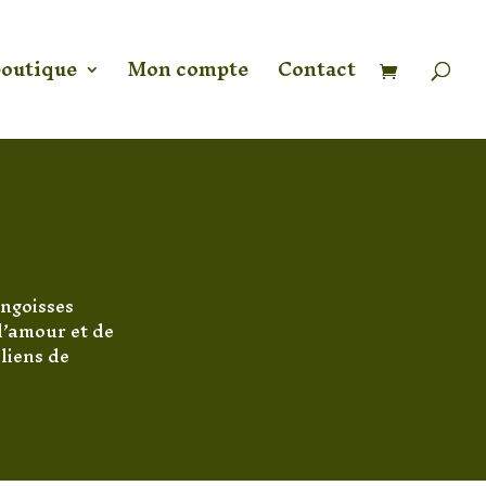
Recherche
de
produits
boutique
Mon compte
Contact
angoisses
d’amour et de
 liens de