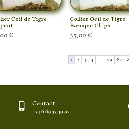
lier Oeil de Tigre
Collier Oeil de Tigre
rpent
Baroque Chips
,00
€
35,00
€
1
2
3
4
…
79
80
Contact

+ 33 6 69 33 39 97