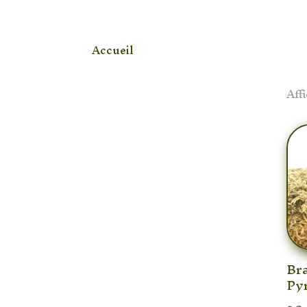
Accueil
/ Produit Pierre / Rhodonite
[woof]
Aff
Bra
Py