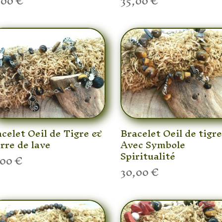
,00
€
35,00
€
celet Oeil de Tigre &
Bracelet Oeil de tigr
rre de lave
Avec Symbole
Spiritualité
,00
€
30,00
€