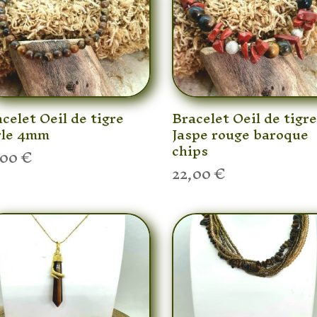
celet Oeil de tigre
Bracelet Oeil de tigr
rle 4mm
Jaspe rouge baroque
chips
,00
€
22,00
€