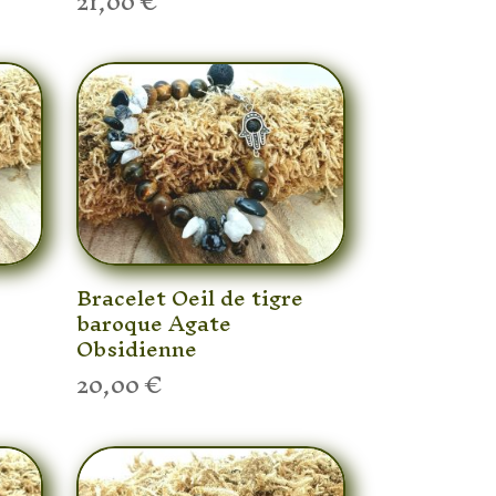
21,00
€
e
Bracelet Oeil de tigre
baroque Agate
Obsidienne
20,00
€