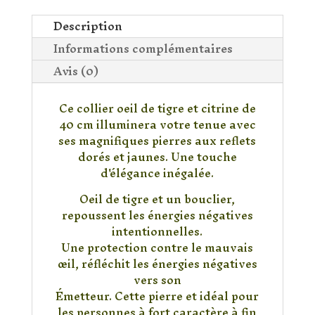
Oeil
de
Description
Tigre
Informations complémentaires
&
Avis (0)
Citrine
Ce collier oeil de tigre et citrine de
40 cm illuminera votre tenue avec
ses magnifiques pierres aux reflets
dorés et jaunes. Une touche
d'élégance inégalée.
Oeil de tigre et un bouclier,
repoussent les énergies négatives
intentionnelles.
Une protection contre le mauvais
œil, réfléchit les énergies négatives
vers son
Émetteur. Cette pierre et idéal pour
les personnes à fort caractère à fin