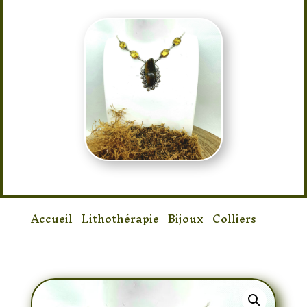
Accueil
/
Lithothérapie
/
Bijoux
/
Colliers
/
Collier Oeil de Tigre & Citrine