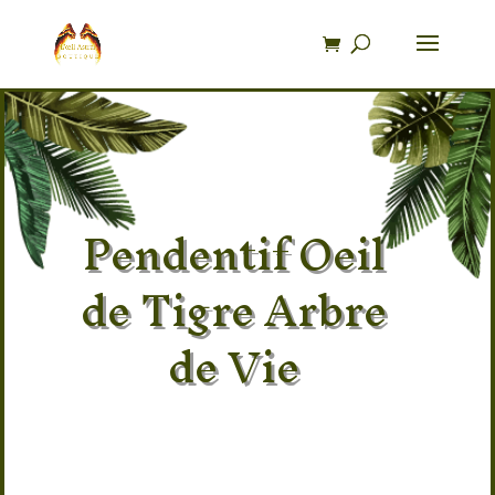
Recherche
de
produits
Pendentif Oeil
de Tigre Arbre
de Vie
Pierre 100% naturel
Provenance des pierres :
Afghanistan