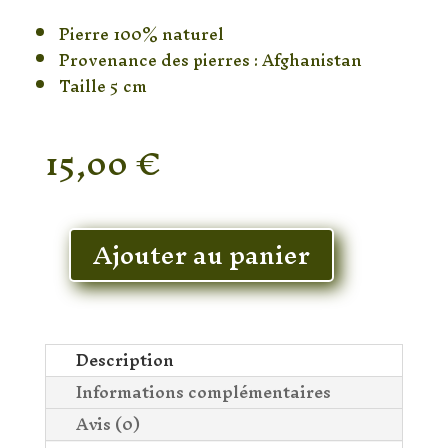
Pierre 100% naturel
Provenance des pierres : Afghanistan
Taille 5 cm
15,00
€
En stock
Ajouter au panier
quantité
de
Pendentif
Oeil
de
Description
Tigre
Informations complémentaires
Arbre
Avis (0)
de