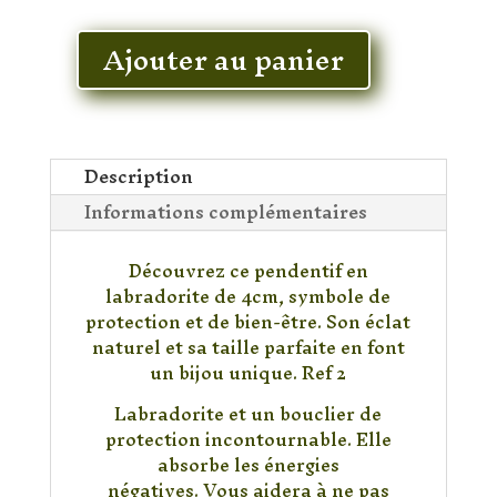
En stock
Ajouter au panier
quantité
de
Pendentif
Labradorite
Description
Informations complémentaires
Découvrez ce pendentif en
labradorite de 4cm, symbole de
protection et de bien-être. Son éclat
naturel et sa taille parfaite en font
un bijou unique. Ref 2
Labradorite et un bouclier de
protection incontournable. Elle
absorbe les énergies
négatives. Vous aidera à ne pas