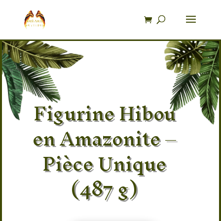
Recherche
de
produits
Figurine Hibou
en Amazonite –
Pièce Unique
(487 g)