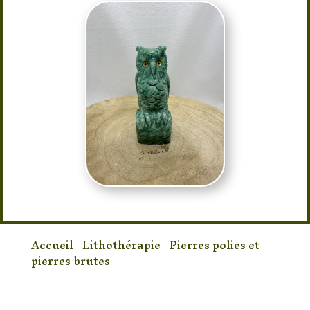
Accueil
/
Lithothérapie
/
Pierres polies et
pierres brutes
/ Figurine Hibou en
Amazonite – Pièce Unique (487 g)