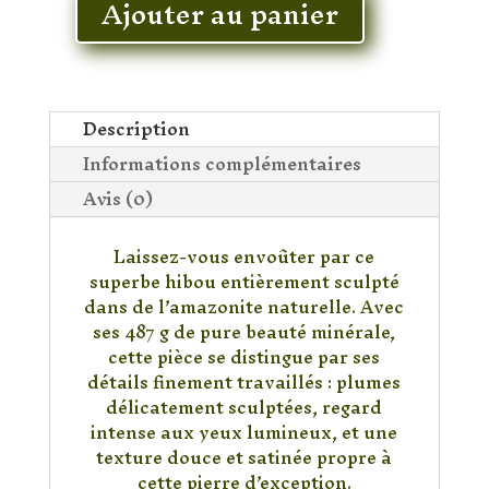
Ajouter au panier
quantité
de
Figurine
Hibou
en
Description
Amazonite
Informations complémentaires
–
Avis (0)
Pièce
Unique
(487
Laissez-vous envoûter par ce
g)
superbe hibou entièrement sculpté
dans de l’amazonite naturelle. Avec
ses 487 g de pure beauté minérale,
cette pièce se distingue par ses
détails finement travaillés : plumes
délicatement sculptées, regard
intense aux yeux lumineux, et une
texture douce et satinée propre à
cette pierre d’exception.