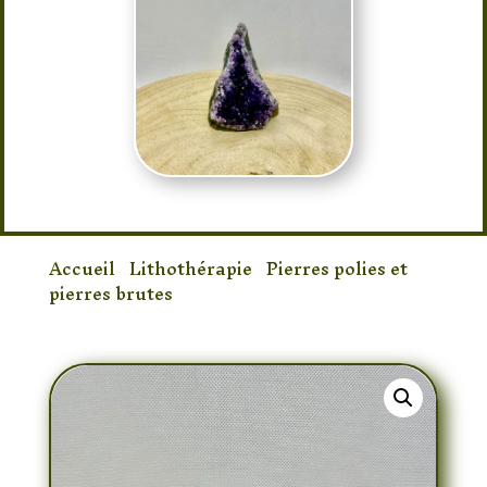
Accueil
/
Lithothérapie
/
Pierres polies et
pierres brutes
/ Druse d’améthyste 219gr