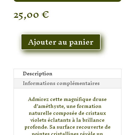
25,00
€
En stock
Ajouter au panier
quantité
de
Druse
d'améthyste
219gr
Description
Informations complémentaires
Admirez cette magnifique druse
d’améthyste, une formation
naturelle composée de cristaux
violets éclatants à la brillance
profonde. Sa surface recouverte de
pointes cristallines révèle un