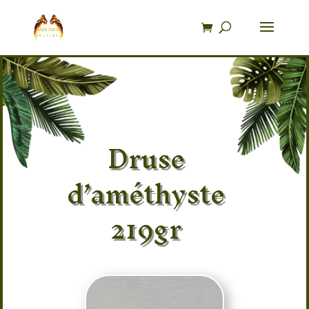
Recherche
de
produits
Druse
d’améthyste
219gr