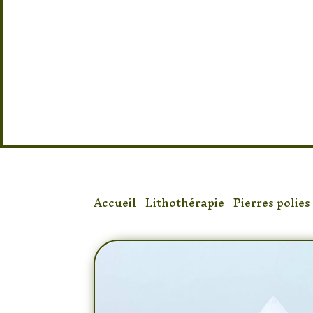
Provenance des pierres : Inde
Taille : 10 cm
Accueil
/
Lithothérapie
/
Pierres polies