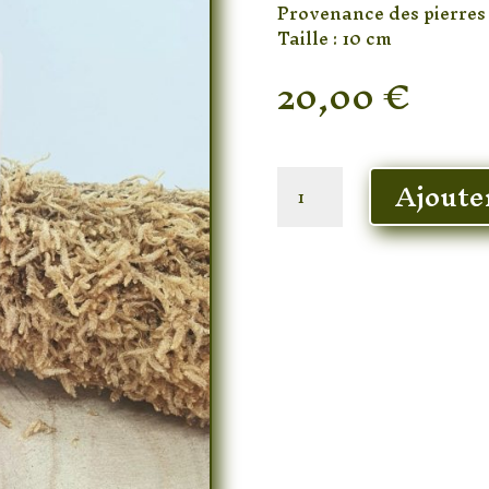
Provenance des pierres 
Taille : 10 cm
20,00
€
En stock
quantité
Ajoute
de
Bâton
De
Soin
Quartz
Rose