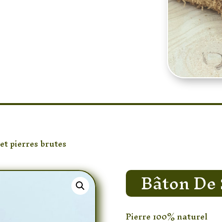
 et pierres brutes
/ Bâton De Soin Quartz Rose
Bâton De 
Pierre 100% naturel