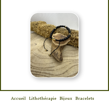
Accueil
/
Lithothérapie
/
Bijoux
/
Bracelets
/
Bracelet Shamballa Onyx 6mm