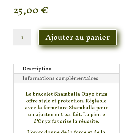
25,00
€
En stock
quantité
Ajouter au panier
de
Bracelet
Shamballa
Onyx
6mm
Description
Informations complémentaires
Le bracelet Shamballa Onyx 6mm
offre style et protection. Réglable
avec la fermeture Shamballa pour
un ajustement parfait. La pierre
d'Onyx favorise la réussite.
L'onyx donne de la force et de la