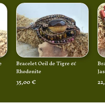
e
Bracelet Oeil de Tigre &
Bra
Rhodonite
Ja
35,00
€
22