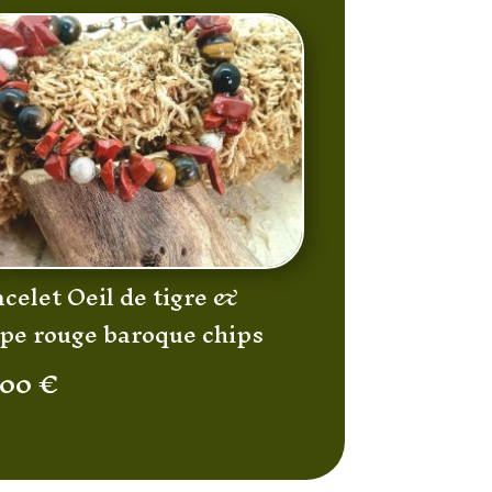
celet Oeil de tigre &
spe rouge baroque chips
,00
€