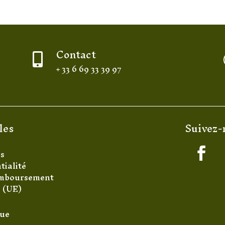
Contact

+ 33 6 69 33 39 97
les
Suivez-
es
tialité
remboursement
s (UE)
que