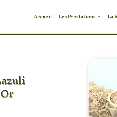
Accueil
Les Prestations
La 
azuli
 Or