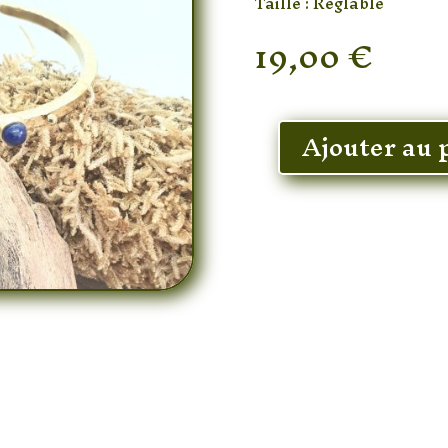
Taille : Réglable
19,00
€
En stock
Ajouter au 
quantité
de
Bracelet
Lapis-
Lazuli
Élégant
Plaquée
Or