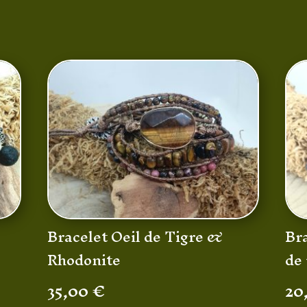
Bracelet Oeil de Tigre &
Bra
Rhodonite
de 
35,00
€
20