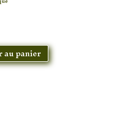
ique
r au panier