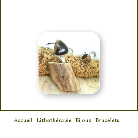
Taille : Réglable a tous type de
poignée et de doigt
Accueil
/
Lithothérapie
/
Bijoux
/
Bracelets
/
Bracelet Oeil de Tigre + Bague Réglable