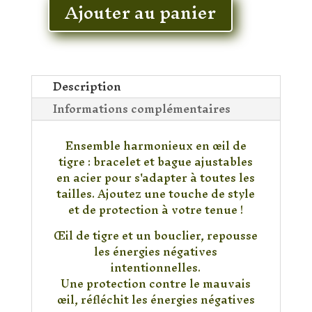
Ajouter au panier
quantité
de
Bracelet
Oeil
de
Description
Tigre
Informations complémentaires
+
Bague
Ensemble harmonieux en œil de
Réglable
tigre : bracelet et bague ajustables
en acier pour s'adapter à toutes les
tailles. Ajoutez une touche de style
et de protection à votre tenue !
Œil de tigre et un bouclier, repousse
les énergies négatives
intentionnelles.
Une protection contre le mauvais
œil, réfléchit les énergies négatives