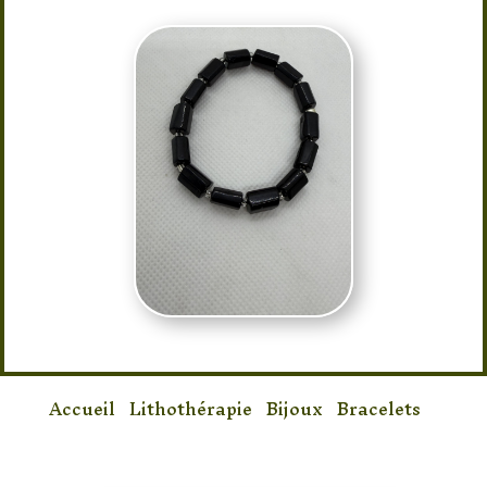
Accueil
/
Lithothérapie
/
Bijoux
/
Bracelets
/
Bracelet Onyx Pierre Tube