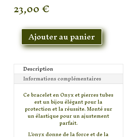
23,00
€
En stock
Ajouter au panier
quantité
de
Bracelet
Onyx
Pierre
Description
Tube
Informations complémentaires
Ce bracelet en Onyx et pierres tubes
est un bijou élégant pour la
protection et la réussite. Monté sur
un élastique pour un ajustement
parfait.
L'onyx donne de la force et de la