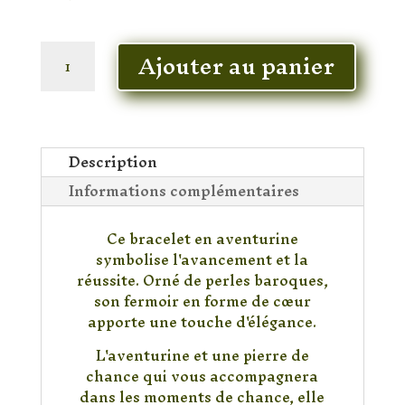
En stock
quantité
Ajouter au panier
de
Bracelet
Aventurine
Baroque
Chips
Description
Informations complémentaires
Ce bracelet en aventurine
symbolise l'avancement et la
réussite. Orné de perles baroques,
son fermoir en forme de cœur
apporte une touche d'élégance.
L'aventurine et une pierre de
chance qui vous accompagnera
dans les moments de chance, elle