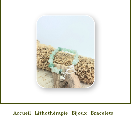
Accueil
/
Lithothérapie
/
Bijoux
/
Bracelets
/
Bracelet Aventurine Baroque Chips