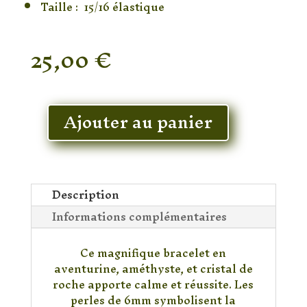
Taille : 15/16 élastique
25,00
€
En stock
Ajouter au panier
quantité
de
Bracelet
Aventurine
&
Description
Améthyste
Informations complémentaires
&
Cristal
Ce magnifique bracelet en
de
aventurine, améthyste, et cristal de
Roche
roche apporte calme et réussite. Les
perles de 6mm symbolisent la