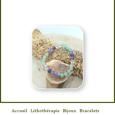
Provenance des pierres : Russie
Taille : 15/16 élastique
Accueil
/
Lithothérapie
/
Bijoux
/
Bracelets
/