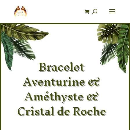
Recherche
de
produits
Bracelet
Aventurine &
Améthyste &
Cristal de Roche
Pierre 100% naturel