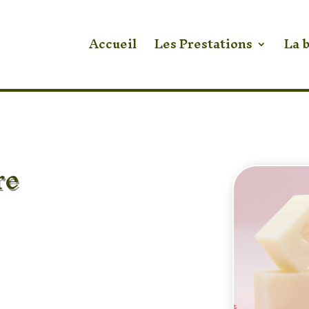
Accueil
Les Prestations
La 
re
lles
0 % naturels, sans
veine, Pêche-Abricot,