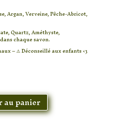
se, Argan, Verveine, Pêche-Abricot,
ate, Quartz, Améthyste,
 dans chaque savon.
maux – ⚠️ Déconseillé aux enfants <3
r au panier