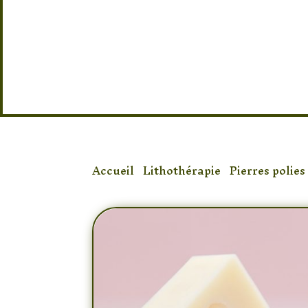
Rose.
Une pierre minérale (Agate, Quartz, 
Obsidienne…) se cache dans chaque 
🐇 Non testé sur les animaux – ⚠️ Déco
ans.
Accueil
/
Lithothérapie
/
Pierres polies