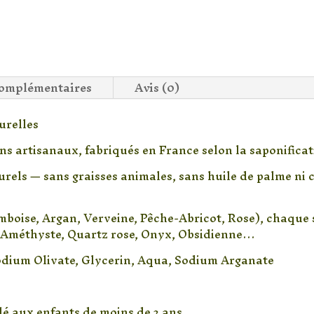
complémentaires
Avis (0)
urelles
 artisanaux, fabriqués en France selon la saponificati
els — sans graisses animales, sans huile de palme ni c
amboise, Argan, Verveine, Pêche-Abricot, Rose), chaque
e, Améthyste, Quartz rose, Onyx, Obsidienne…
Sodium Olivate, Glycerin, Aqua, Sodium Arganate
llé aux enfants de moins de 3 ans