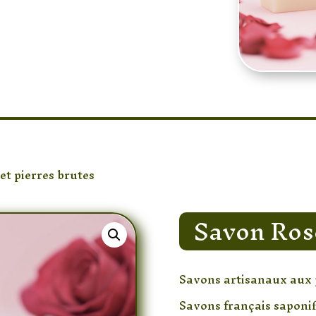
Améthyste,
savon.
nseillé aux enfants <3
 et pierres brutes
/ Savon Rose Pierre naturelle
Savon Rose
Savons artisanaux aux p
Savons français saponifi