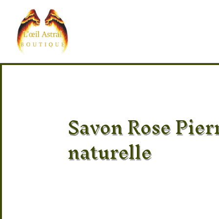
Savon Rose Pier
naturelle
Savons artisanaux aux pierres nature
Savons français saponifiés à froid, 10
huile de palme ni colorants.
Parfums : Miel, Framboise, Argan, Ver