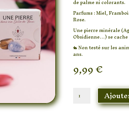
de palme ni colorants.
Parfums : Miel, Framboi
Rose.
Une pierre minérale (Ag
Obsidienne…) se cache
🐇 Non testé sur les ani
ans.
9,99
€
En stock
quantité
Ajoute
de
Savon
Rose
Pierre
naturelle