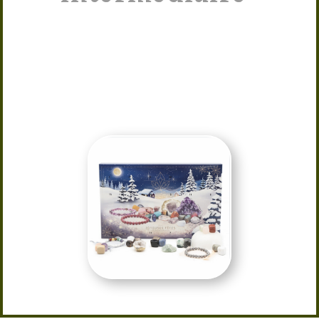
Offrez (ou offrez-vous) un calendrier
de l’Avent unique ! Décoré sur le
thème de Noël, il cache chaque jour
une pierre naturelle. Un cadeau
original pour patienter jusqu’au
réveillon dans la joie.