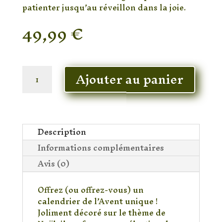
patienter jusqu’au réveillon dans la joie.
49,99
€
En stock
quantité
Ajouter au panier
de
Calendrier
de
l’Avent
minéraux
Description
modèle
Informations complémentaires
2
intermédiaire
Avis (0)
Offrez (ou offrez-vous) un
calendrier de l’Avent unique !
Joliment décoré sur le thème de