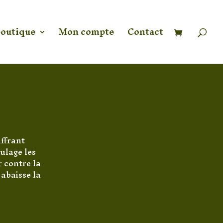
Recherche
de
produits
boutique
Mon compte
Contact
uffrant
oulage les
r contre la
 abaisse la