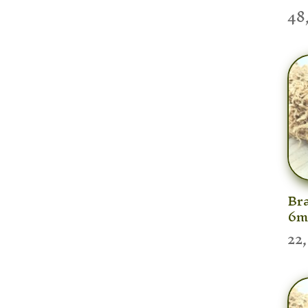
48
Bra
6
22