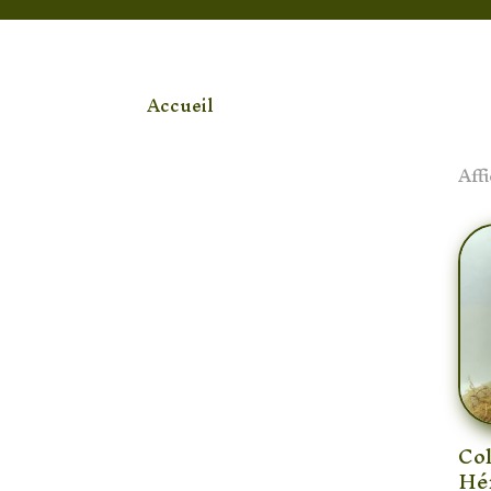
Accueil
/ Produit Pierre / Lapis Lazuli
[woof]
Aff
Col
Hé