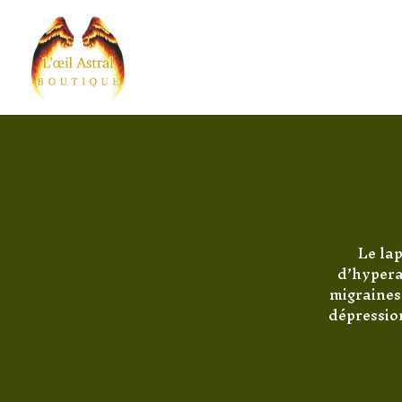
Le lap
d’hyperac
migraines.
dépression