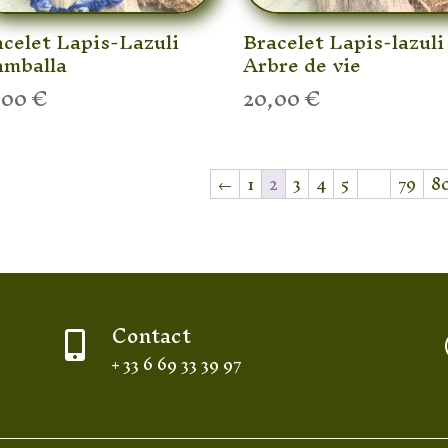
celet Lapis-Lazuli
Bracelet Lapis-lazuli
amballa
Arbre de vie
,00
€
20,00
€
←
1
2
3
4
5
…
79
8
Contact

+ 33 6 69 33 39 97