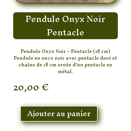
Pendule Onyx Noir
Pentacle
Pendule Onyx Noir – Pentacle (18 cm)
Pendule en onyx noir avec pentacle doré et
chaîne de 18 cm ornée d’un pentacle en
métal.
20,00
€
En stock
Ajouter au panier
quantité
de
Pendule