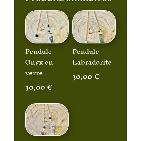
Pendule
Pendule
Onyx en
Labradorite
verre
30,00
€
30,00
€