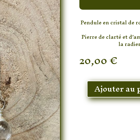
Pendule en cristal de r
Pierre de clarté et d’a
la radie
20,00
€
En stock
Ajouter au 
quantité
de
Pendule
Cristal
de
Roche
Boule