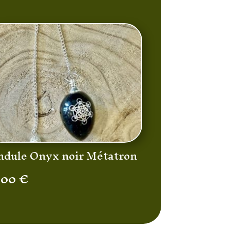
ndule Onyx noir Métatron
,00
€