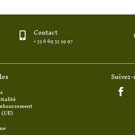
Contact

+ 33 6 69 33 39 97
les
Suivez-
es
tialité
remboursement
s (UE)
que