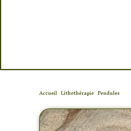
Pendule en cristal de roche avec poi
de 18 cm.
Pierre de clarté et d’amplification 
pour la radiesthésie et la 
Accueil
/
Lithothérapie
/
Pendules
/ Pe