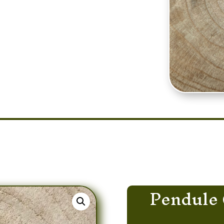
nte en métal et chaîne
énergétique, parfaite
méditation.
ndule Cristal de Roche Boule
Pendule 